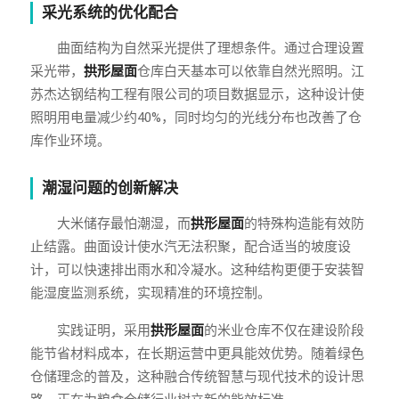
采光系统的优化配合
曲面结构为自然采光提供了理想条件。通过合理设置
采光带，
拱形屋面
仓库白天基本可以依靠自然光照明。江
苏杰达钢结构工程有限公司的项目数据显示，这种设计使
照明用电量减少约40%，同时均匀的光线分布也改善了仓
库作业环境。
潮湿问题的创新解决
大米储存最怕潮湿，而
拱形屋面
的特殊构造能有效防
止结露。曲面设计使水汽无法积聚，配合适当的坡度设
计，可以快速排出雨水和冷凝水。这种结构更便于安装智
能湿度监测系统，实现精准的环境控制。
实践证明，采用
拱形屋面
的米业仓库不仅在建设阶段
能节省材料成本，在长期运营中更具能效优势。随着绿色
仓储理念的普及，这种融合传统智慧与现代技术的设计思