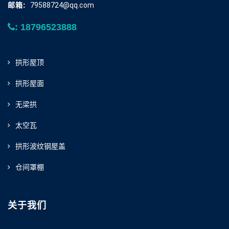
邮箱:
79588724@qq.com
: 18796523888
拱形屋顶
拱形屋面
无梁拱
太空瓦
拱形波纹钢屋盖
仓间罩棚
关于我们