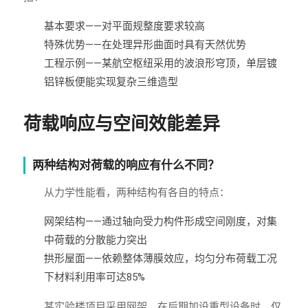
基本要求——对平面规整度要求较高
特殊优势——在处理异形曲面时具有天然优势
工程示例——某航空枢纽采用的波浪形穹顶，单层镀
铝锌板便能实现复杂三维造型
荷载响应与空间效能差异
两种结构对荷载的响应有什么不同？
从力学性能看，两种结构有各自的特点：
网架结构——通过轴向受力构件形成空间刚度，对集
中荷载的分散能力突出
拱形屋面——依赖整体薄膜效应，均匀分布荷载工况
下材料利用率可达85%
某实验楼项目采用网架，在后期加设重型设备时，仅