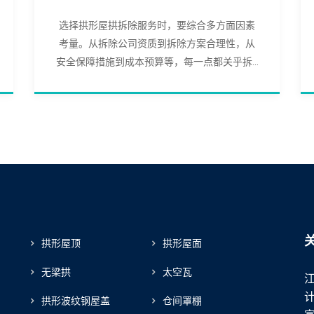
选择拱形屋拱拆除服务时，要综合多方面因素
考量。从拆除公司资质到拆除方案合理性，从
安全保障措施到成本预算等，每一点都关乎拆...
拱形屋顶
拱形屋面
无梁拱
太空瓦
拱形波纹钢屋盖
仓间罩棚