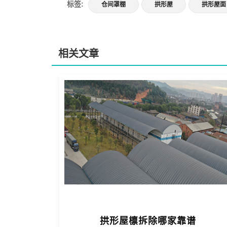
标签:
仓间罩棚
拱形屋
拱形屋面
相关文章
拱形屋檩拆除哪家靠谱