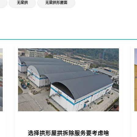
无梁拱
无梁拱形屋面
选择拱形屋拱拆除服务要考虑啥